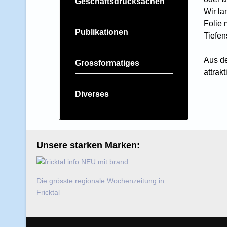
Geschäftsdrucksachen
Wir la
Folie 
Publikationen
Tiefen
Aus de
Grossformatiges
attrak
Diverses
Unsere starken Marken:
Die grösste regionale Wochenzeitung in
Fricktal